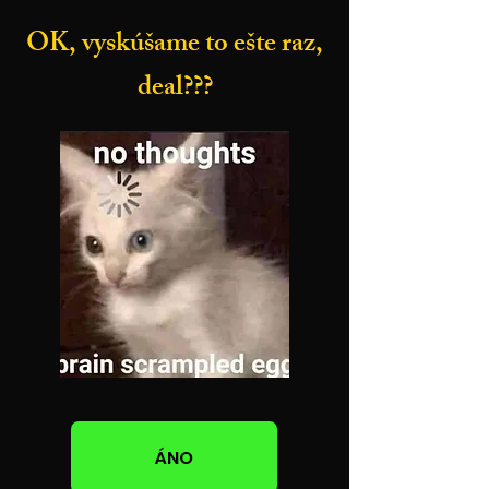
OK, vyskúšame to ešte raz,
deal???
ÁNO