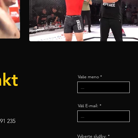
kt
Vaše meno
Váš E-mail:
91 235
R
Vyberte služby:
*