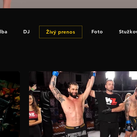
dba
DJ
Foto
Stužko
Živý prenos